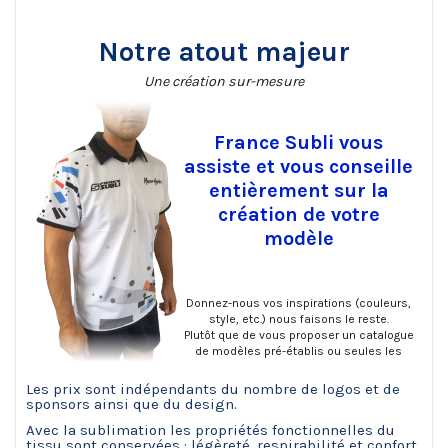
Notre atout majeur
SUBLIMEZ VOS TENUES DE SPORTS !
Une création sur-mesure
France Subli vous
assiste et vous conseille
entièrement sur la
création de votre
modèle
Donnez-nous vos inspirations (couleurs,
style, etc.) nous faisons le reste.
Plutôt que de vous proposer un catalogue
de modèles pré-établis ou seules les
couleurs changent, Francesubli crée avec
vous et pour vous une tenue unique !
Les prix sont indépendants du nombre de logos et de
sponsors ainsi que du design.
Avec la sublimation les propriétés fonctionnelles du
tissu sont conservées : légèreté, respirabilité et confort.