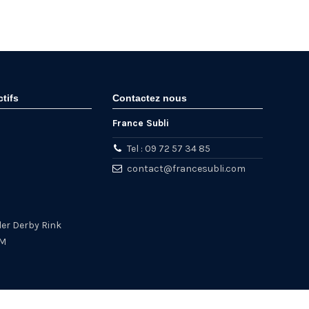
ctifs
Contactez nous
France Subli
Tel : 09 72 57 34 85
contact@francesubli.com
ler Derby Rink
AM