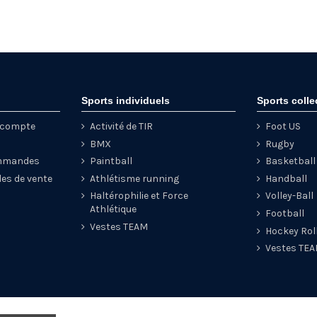
Sports individuels
Sports colle
e compte
Activité de TIR
Foot US
BMX
Rugby
ommandes
Paintball
Basketball
les de vente
Athlétisme running
Handball
Haltérophilie et Force
Volley-Ball
Athlétique
Football
Vestes TEAM
Hockey Rol
Vestes TE