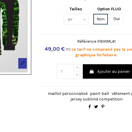
Tailles
Option FLUO
Oui
Non
Référence
PBH1ML41
49,00 €
Le tarif ne comprend pas la c
TTC
graphique forfaitaire.
Ajouter au panier
maillot personnalisé
paint-ball
vêtement 
jersey sublimé competition