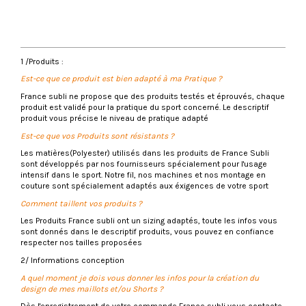
No reviews
Compositions
Polyester
Modèle
Enfant
QUESTIONS FRÉQUENTES
Composition
100% polyester
1 /Produits :
Délais de fabrication
4 - 5 semaines
Est-ce que ce produit est bien adapté à ma Pratique ?
France subli ne propose que des produits testés et éprouvés, chaque
produit est validé pour la pratique du sport concerné. Le descriptif
produit vous précise le niveau de pratique adapté
Est-ce que vos Produits sont résistants ?
Les matières(Polyester) utilisés dans les produits de France Subli
sont développés par nos fournisseurs spécialement pour l'usage
intensif dans le sport. Notre fil, nos machines et nos montage en
couture sont spécialement adaptés aux éxigences de votre sport
Comment taillent vos produits ?
Les Produits France subli ont un sizing adaptés, toute les infos vous
sont donnés dans le descriptif produits, vous pouvez en confiance
respecter nos tailles proposées
2/ Informations conception
A quel moment je dois vous donner les infos pour la création du
design de mes maillots et/ou Shorts ?