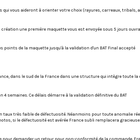
ui vous aideront à orienter votre choix (rayures, carreaux, tribals, 
a création une première maquette vous est envoyée sous 5 jours ouvr
s points de la maquette jusqu'à la validation d'un BAT Final accepté
ance, dans le sud de la France dans une structure qui intègre toute la
n 4 semaines. Ce délais démarre à la validation définitive du BAT
n taux très faible de défectuosité. Néanmoins pour toute anomalie rée
otos, si le défectuosité est avérée France subli remplacera gracieuse
de pour demander un retour pour non-conformité de la commande. Fra