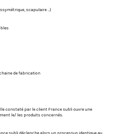
assymétrique, scapulaire …)
ables
 chaine de fabrication
lle constaté par le client France subli ouvre une
ment le/ les produits concernés.
nce subli déclenche alors un processus identique au