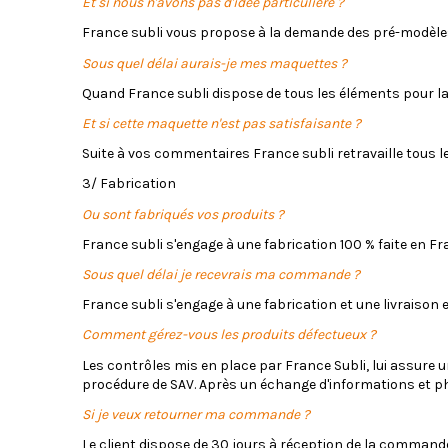
Et si nous n'avons pas d'idée particulière ?
France subli vous propose à la demande des pré-modèles q
Sous quel délai aurais-je mes maquettes ?
Quand France subli dispose de tous les éléments pour l
Et si cette maquette n'est pas satisfaisante ?
Suite à vos commentaires France subli retravaille tous le
3/ Fabrication
Ou sont fabriqués vos produits ?
France subli s'engage à une fabrication 100 % faite en Fr
Sous quel délai je recevrais ma commande ?
France subli s'engage à une fabrication et une livraison e
Comment gérez-vous les produits défectueux ?
Les contrôles mis en place par France Subli, lui assure u
procédure de SAV. Après un échange d'informations et ph
Si je veux retourner ma commande ?
Le client dispose de 30 jours à réception de la comman