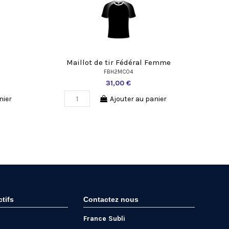
P
Maillot de tir Fédéral Femme
FBH2MC04
31,00 €
nier
Ajouter au panier
ctifs
Contactez nous
France Subli